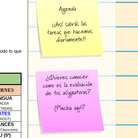
todo lo que
ERNES
NGUA
HACER
TADAS)
ATES
AHOOT)
ANCÉS
 Classroom)
U (5º)