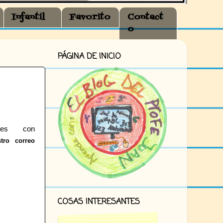
Infantil
Favorito
Contact
o
PÁGINA DE INICIO
es con
stro correo
COSAS INTERESANTES