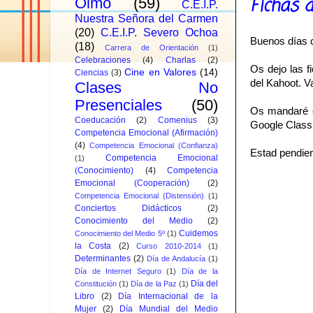
Fichas 
Olmo
(59)
C.E.I.P.
Nuestra Señora del Carmen
(20)
C.E.I.P. Severo Ochoa
Buenos días 
(18)
Carrera de Orientación
(1)
Celebraciones
(4)
Charlas
(2)
Os dejo las 
Cine en Valores
(14)
Ciencias
(3)
del Kahoot. V
Clases No
Presenciales
(50)
Os mandaré el
Coeducación
(2)
Comenius
(3)
Google Class
Competencia Emocional (Afirmación)
(4)
Competencia Emocional (Confianza)
Estad pendien
Competencia Emocional
(1)
(Conocimiento)
(4)
Competencia
Emocional (Cooperación)
(2)
Competencia Emocional (Distensión)
(1)
Conciertos Didácticos
(2)
Conocimiento del Medio
(2)
Cuidemos
Conocimiento del Medio 5º
(1)
la Costa
(2)
Curso 2010-2014
(1)
Determinantes
(2)
Día de Andalucía
(1)
Día de Internet Seguro
(1)
Día de la
Día del
Constitución
(1)
Día de la Paz
(1)
Libro
(2)
Día Internacional de la
Mujer
(2)
Día Mundial del Medio