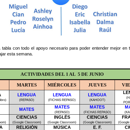
a tabla con todo el apoyo necesario para poder entender mejor en 
ajar esta semana.
ACTIVIDADES DEL 1 AL
5 DE JUNIO
MARTES
MIÉRCOLES
JUEVES
VI
LE
A
LENGUA
LENGUA
LENGUA
(
ibro)
(REPASO)
(FICHAS REPASO)
(KAHOOT)
POR
MATES
MATES
M
MATES
(REPASO)
(FICHAS REPASO)
(K
CIENCIAS
INGLÉS
CIENCIAS
FR
oom)
(Google Classroom)
(Google Classroom)
(Google Classroom)
(Google
A
RELIGIÓN
MÚSICA
E. F.
CI