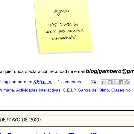
blogjgambero@gm
alquier duda o aclaración recordad mi email
r
blogjgambero
en
8:50 p. m.
1 comentario:
Primaria
,
Actividades interactivas
,
C.E.I.P. García del Olmo
,
Clases No
 DE MAYO DE 2020