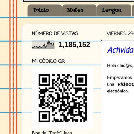
Inicio
Mates
Lengua
NÚMERO DE VISITAS
VIERNES, 2
1,185,152
Activid
MI CÓDIGO QR
Hola chic@s,
Empezam
video
una
electrónico.
Blog del "Profe" Juan