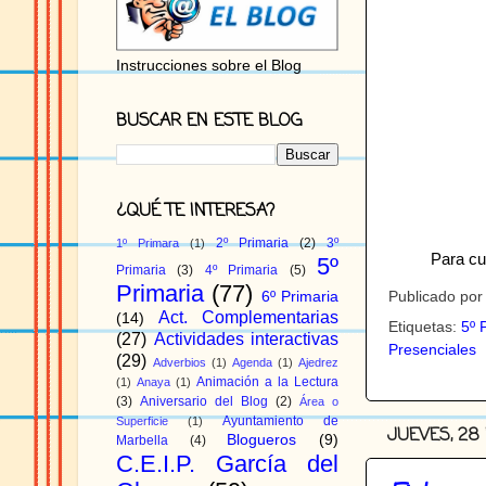
Instrucciones sobre el Blog
BUSCAR EN ESTE BLOG
¿QUÉ TE INTERESA?
2º Primaria
(2)
3º
1º Primara
(1)
Para cu
5º
Primaria
(3)
4º Primaria
(5)
Primaria
(77)
Publicado po
6º Primaria
Act. Complementarias
(14)
Etiquetas:
5º 
(27)
Actividades interactivas
Presenciales
(29)
Adverbios
(1)
Agenda
(1)
Ajedrez
Animación a la Lectura
(1)
Anaya
(1)
(3)
Aniversario del Blog
(2)
Área o
Ayuntamiento de
Superficie
(1)
JUEVES, 28
Blogueros
(9)
Marbella
(4)
C.E.I.P. García del