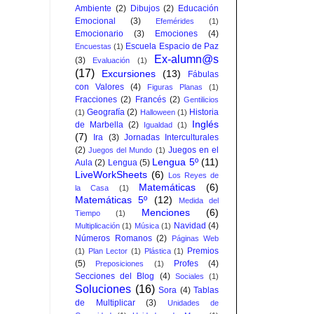
Ambiente
(2)
Dibujos
(2)
Educación
Emocional
(3)
Efemérides
(1)
Emocionario
(3)
Emociones
(4)
Escuela Espacio de Paz
Encuestas
(1)
Ex-alumn@s
(3)
Evaluación
(1)
(17)
Excursiones
(13)
Fábulas
con Valores
(4)
Figuras Planas
(1)
Fracciones
(2)
Francés
(2)
Gentilicios
Geografía
(2)
Historia
(1)
Halloween
(1)
Inglés
de Marbella
(2)
Igualdad
(1)
(7)
Ira
(3)
Jornadas Interculturales
(2)
Juegos en el
Juegos del Mundo
(1)
Lengua 5º
(11)
Aula
(2)
Lengua
(5)
LiveWorkSheets
(6)
Los Reyes de
Matemáticas
(6)
la Casa
(1)
Matemáticas 5º
(12)
Medida del
Menciones
(6)
Tiempo
(1)
Navidad
(4)
Multiplicación
(1)
Música
(1)
Números Romanos
(2)
Páginas Web
Premios
(1)
Plan Lector
(1)
Plástica
(1)
(5)
Profes
(4)
Preposiciones
(1)
Secciones del Blog
(4)
Sociales
(1)
Soluciones
(16)
Sora
(4)
Tablas
de Multiplicar
(3)
Unidades de