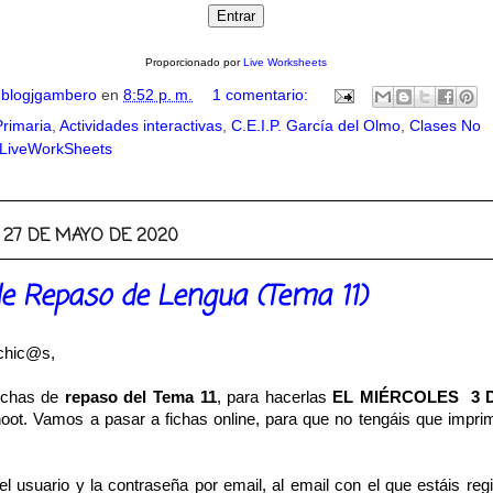
Proporcionado por
Live Worksheets
r
blogjgambero
en
8:52 p. m.
1 comentario:
Primaria
,
Actividades interactivas
,
C.E.I.P. García del Olmo
,
Clases No
LiveWorkSheets
 27 DE MAYO DE 2020
de Repaso de Lengua (Tema 11)
chic@s,
fichas de
repaso del Tema 11
, para hacerlas
EL MIÉRCOLES 3 
oot. Vamos a pasar a fichas online, para que no tengáis que impri
 usuario y la contraseña por email, al email con el que estáis reg