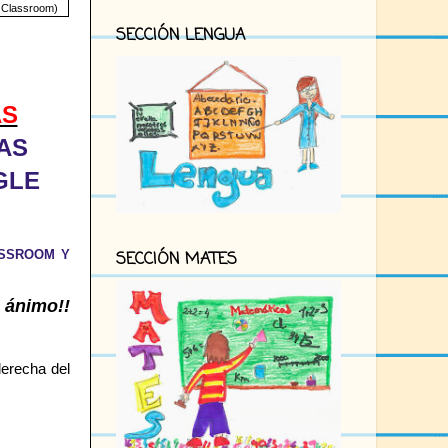
 Classroom)
SECCIÓN LENGUA
AS
AS
GLE
ASSROOM Y
SECCIÓN MATES
 ánimo!!
derecha del