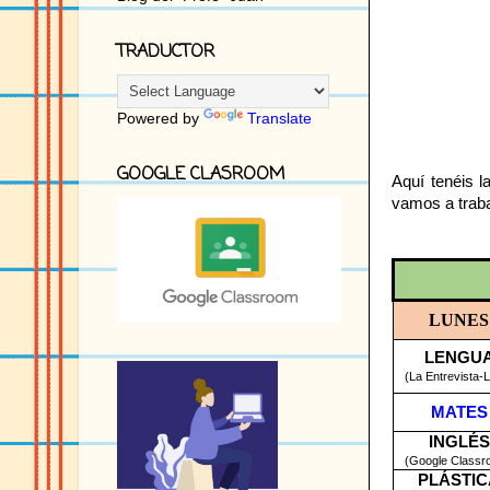
TRADUCTOR
Powered by
Translate
GOOGLE CLASROOM
Aquí tenéis l
vamos a trab
LUNES
LENGU
(La Entrevista-L
MATES
INGLÉS
(Google Classr
PLÁSTIC