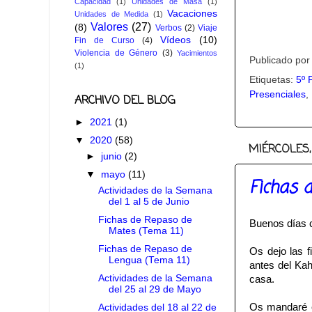
Capacidad
(1)
Unidades de Masa
(1)
Vacaciones
Unidades de Medida
(1)
Valores
(27)
(8)
Verbos
(2)
Viaje
Vídeos
(10)
Fin de Curso
(4)
Violencia de Género
(3)
Yacimientos
Publicado po
(1)
Etiquetas:
5º 
Presenciales
,
ARCHIVO DEL BLOG
►
2021
(1)
▼
2020
(58)
MIÉRCOLES,
►
junio
(2)
▼
mayo
(11)
Fichas 
Actividades de la Semana
del 1 al 5 de Junio
Fichas de Repaso de
Buenos días 
Mates (Tema 11)
Fichas de Repaso de
Os dejo las 
Lengua (Tema 11)
antes del Kah
Actividades de la Semana
casa.
del 25 al 29 de Mayo
Os mandaré el
Actividades del 18 al 22 de