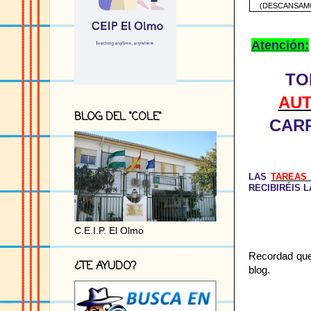
(DESCANSAM
Atención:
TO
AU
BLOG DEL "COLE"
CAR
LAS
TAREAS
RECIBIRÉIS 
C.E.I.P. El Olmo
Recordad que 
¿TE AYUDO?
blog.